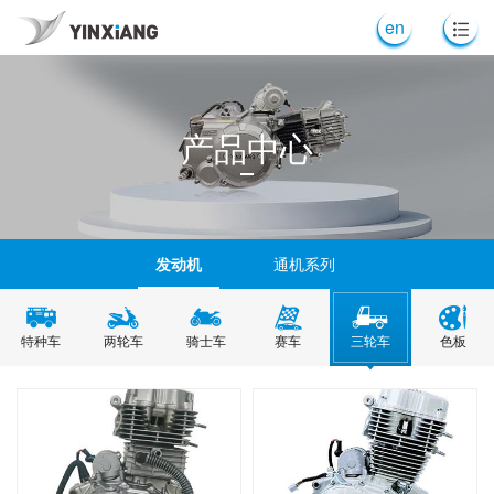
en
产品中心
发动机
通机系列
特种车
两轮车
骑士车
赛车
三轮车
色板