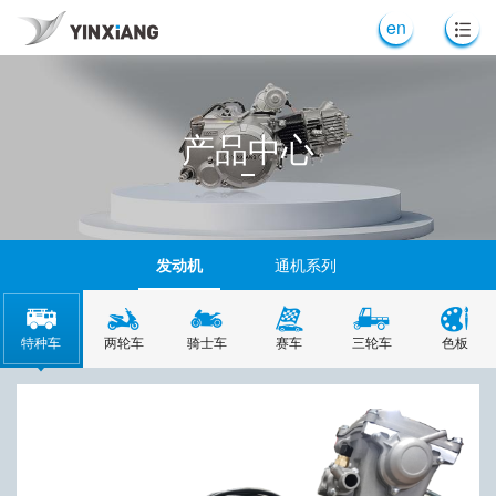
en
产品中心
发动机
通机系列
特种车
两轮车
骑士车
赛车
三轮车
色板